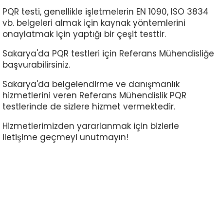
Galeri
PQR testi, genellikle işletmelerin EN 1090, ISO 3834
vb. belgeleri almak için kaynak yöntemlerini
İnsan
onaylatmak için yaptığı bir çeşit testtir.
Kaynakları
Sakarya'da PQR testleri için Referans Mühendisliğe
Sertifikalar
başvurabilirsiniz.
Sakarya'da belgelendirme ve danışmanlık
Markalar
hizmetlerini veren Referans Mühendislik PQR
testlerinde de sizlere hizmet vermektedir.
İletişim
Hizmetlerimizden yararlanmak için bizlerle
iletişime geçmeyi unutmayın!